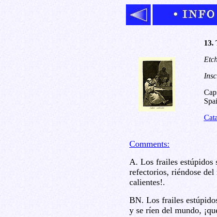
13.
Etch
Insc
Capr
Spai
Cat
Comments:
A. Los frailes estúpidos s
refectorios, riéndose de
calientes!.
BN. Los frailes estúpidos
y se ríen del mundo, ¡qu