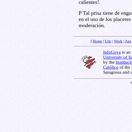
calientes!.
P Tal prisa tiene de engu
en el uso de los placere
moderación.
[
Home
|
Life
|
Work
|
Age
InfoGoya
is an 
University of S
by the
Instituc
Católico
of the 
Saragossa and 
©