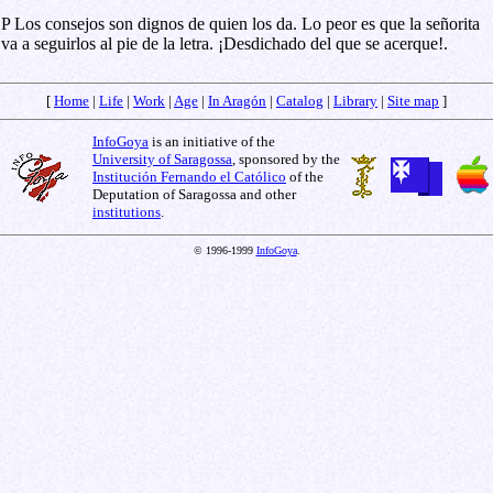
P Los consejos son dignos de quien los da. Lo peor es que la señorita
va a seguirlos al pie de la letra. ¡Desdichado del que se acerque!.
[
Home
|
Life
|
Work
|
Age
|
In Aragón
|
Catalog
|
Library
|
Site map
]
InfoGoya
is an initiative of the
University of Saragossa
, sponsored by the
Institución Fernando el Católico
of the
Deputation of Saragossa and other
institutions
.
© 1996-1999
InfoGoya
.