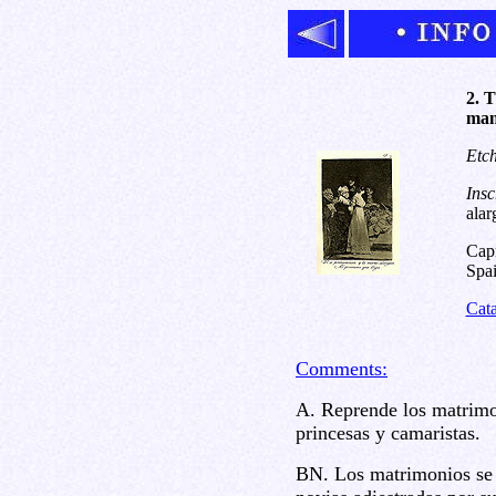
2. T
man
Etch
Insc
alar
Capr
Spai
Cat
Comments:
A. Reprende los matrimo
princesas y camaristas.
BN. Los matrimonios se 