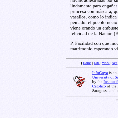
novias adiestradas por s
lindamente para engañar 
princesa con máscara, qu
vasallos, como lo indica
peinado: el pueblo necio 
viene orando un embuster
felicidad de la Nación (
P. Facilidad con que muc
matrimonio esperando viv
[
Home
|
Life
|
Work
|
Age
InfoGoya
is an 
University of S
by the
Instituc
Católico
of the 
Saragossa and 
©