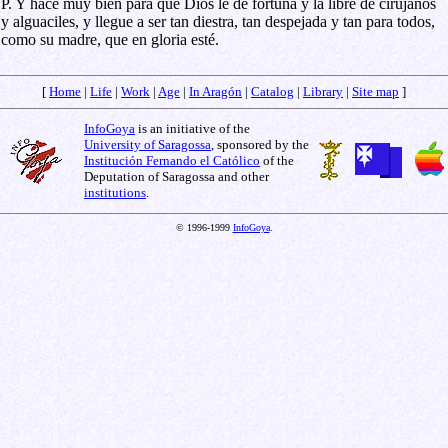
P. Y hace muy bien para que Dios le dé fortuna y la libre de cirujanos
y alguaciles, y llegue a ser tan diestra, tan despejada y tan para todos,
como su madre, que en gloria esté.
[
Home
|
Life
|
Work
|
Age
|
In Aragón
|
Catalog
|
Library
|
Site map
]
InfoGoya
is an initiative of the
University of Saragossa
, sponsored by the
Institución Fernando el Católico
of the
Deputation of Saragossa and other
institutions
.
© 1996-1999
InfoGoya
.