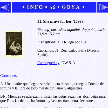
31. She prays for her (1799).
Etching, burnished aquatint, dry point, burin
.
21,9 x 15,2 cm.
Inscriptions
:
31./ Ruega por ella.
Caprichos, 31, Real Calcografía (Madrid,
Spain)
.
Catalogued by
: GW 513.
Comments:
A. Una madre que llega a ser alcahueta de su hija ruega a Dios le dé
fortuna y la libre de todo mal de cirujanos y alguaciles.
BN. Mientras se aderezan y visten las putas, rezan las alcahuetas para
que Dios las dé mucha fortuna, y las enseñan ciertas lecciones.