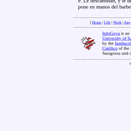
P. Le descañonan, y le d
pone en manos del barbe
[
Home
|
Life
|
Work
|
Age
InfoGoya
is an 
University of S
by the
Instituc
Católico
of the 
Saragossa and 
©