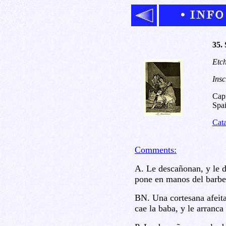
35. 
Etch
Insc
Capr
Spai
Cat
Comments:
A. Le descañonan, y le d
pone en manos del barbe
BN. Una cortesana afeita
cae la baba, y le arranca