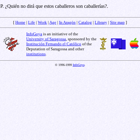
P. ¿Quién no dirá que estos caballeros son caballerías?.
[
Home
|
Life
|
Work
|
Age
|
In Aragón
|
Catalog
|
Library
|
Site map
]
InfoGoya
is an initiative of the
University of Saragossa
, sponsored by the
Institución Fernando el Católico
of the
Deputation of Saragossa and other
institutions
.
© 1996-1999
InfoGoya
.