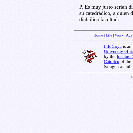
P. Es muy justo serian di
su catedrádico, a quien 
diabólica facultad.
[
Home
|
Life
|
Work
|
Age
InfoGoya
is an 
University of S
by the
Instituc
Católico
of the 
Saragossa and 
©