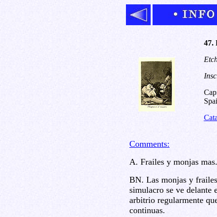
47.
Etch
Insc
Capr
Spai
Cat
Comments:
A. Frailes y monjas mas.
BN. Las monjas y frailes
simulacro se ve delante 
arbitrio regularmente que
continuas.