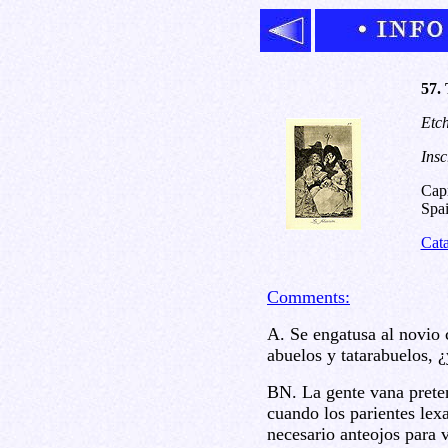
57. 
Etch
Insc
Capr
Spai
Cat
Comments:
A. Se engatusa al novio 
abuelos y tatarabuelos, ¿
BN. La gente vana prete
cuando los parientes lex
necesario anteojos para v