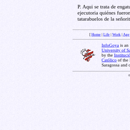
P. Aqui se trata de engat
ejecutoria quiénes fueron
tatarabuelos de la señori
[
Home
|
Life
|
Work
|
Age
InfoGoya
is an 
University of S
by the
Instituc
Católico
of the 
Saragossa and 
©