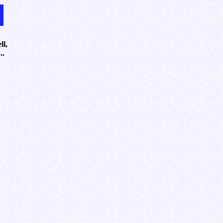
ll,
..