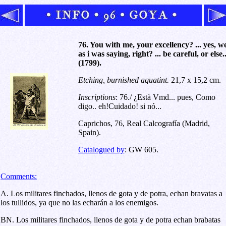
76. You with me, your excellency? ... yes, we
as i was saying, right? ... be careful, or else..
(1799).
Etching, burnished aquatint
.
21,7 x 15,2 cm.
Inscriptions
:
76./ ¿Està Vmd... pues, Como
digo.. eh!Cuidado! si nó...
Caprichos, 76, Real Calcografía (Madrid,
Spain)
.
Catalogued by
: GW 605.
Comments:
A. Los militares finchados, llenos de gota y de potra, echan bravatas a
los tullidos, ya que no las echarán a los enemigos.
BN. Los militares finchados, llenos de gota y de potra echan brabatas