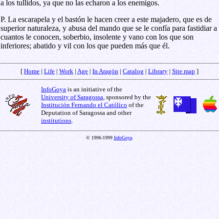
a los tullidos, ya que no las echaron a los enemigos.
P. La escarapela y el bastón le hacen creer a este majadero, que es de
superior naturaleza, y abusa del mando que se le confía para fastidiar a
cuantos le conocen, soberbio, insolente y vano con los que son
inferiores; abatido y vil con los que pueden más que él.
[
Home
|
Life
|
Work
|
Age
|
In Aragón
|
Catalog
|
Library
|
Site map
]
InfoGoya
is an initiative of the
University of Saragossa
, sponsored by the
Institución Fernando el Católico
of the
Deputation of Saragossa and other
institutions
.
© 1996-1999
InfoGoya
.