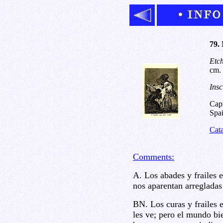
79. 
Etch
cm.
Insc
Capr
Spai
Cat
Comments:
A. Los abades y frailes 
nos aparentan arregladas
BN. Los curas y frailes 
les ve; pero el mundo bie