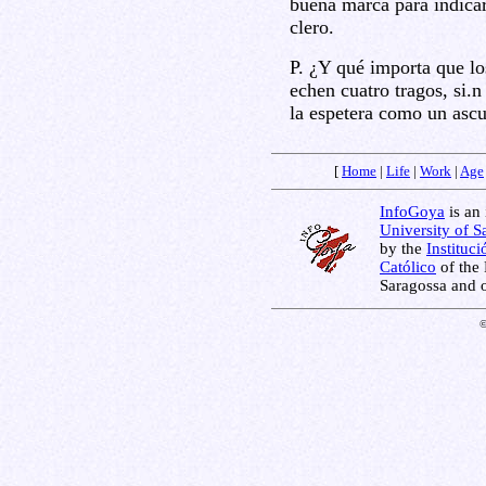
buena marca para indica
clero.
P. ¿Y qué importa que lo
echen cuatro tragos, si.
la espetera como un asc
[
Home
|
Life
|
Work
|
Age
InfoGoya
is an 
University of S
by the
Instituc
Católico
of the 
Saragossa and 
©