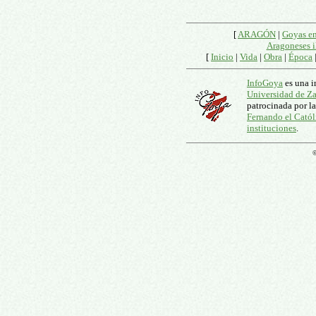
[
ARAGÓN
|
Goyas e
Aragoneses i
[
Inicio
|
Vida
|
Obra
|
Época
InfoGoya
es una i
Universidad de Z
patrocinada por l
Fernando el Catól
instituciones
.