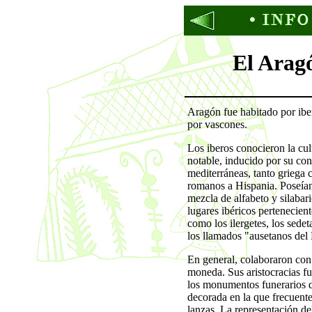
El Arag
Aragón fue habitado por iber
por vascones.
Los iberos conocieron la cul
notable, inducido por su con
mediterráneas, tanto griega c
romanos a Hispania. Poseían
mezcla de alfabeto y silaba
lugares ibéricos pertenecient
como los ilergetes, los sede
los llamados "ausetanos del
En general, colaboraron con
moneda. Sus aristocracias fu
los monumentos funerarios d
decorada en la que frecuente
lanzas. La representación del