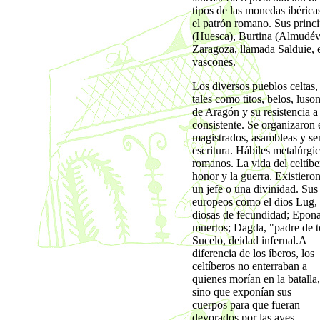
tipos de las monedas ibérica
el patrón romano. Sus princi
(Huesca), Burtina (Almudéva
Zaragoza, llamada Salduie, e
vascones.
Los diversos pueblos celtas,
tales como titos, belos, lus
de Aragón y su resistencia a
consistente. Se organizaron 
magistrados, asambleas y se
escritura. Hábiles metalúrgi
romanos. La vida del celtíber
honor y la guerra. Existiero
un jefe o una divinidad. Sus 
europeos como el dios Lug, "
diosas de fecundidad; Epona
muertos; Dagda, "padre de t
Sucelo, deidad infernal.
A
diferencia de los íberos, los
celtíberos no enterraban a
quienes morían en la batalla,
sino que exponían sus
cuerpos para que fueran
devorados por las aves