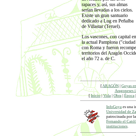
rapaces y, así, sus almas
serían llevadas a los cielos.
Existe un gran santuario
dedicado a Lug en Peñalba
de Villastar (Teruel).
Los vascones, con capital e
la actual Pamplona ("ciuda
con Roma y fueron recompen
territorios del Aragón Occide
el año 72 a. de C.
[
ARAGÓN
|
Goyas e
Aragoneses i
[
Inicio
|
Vida
|
Obra
|
Época
InfoGoya
es una i
Universidad de Z
patrocinada por l
Fernando el Catól
instituciones
.