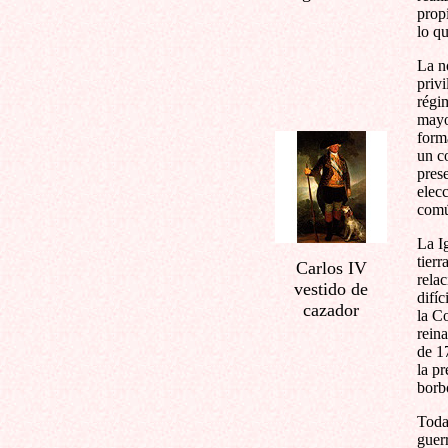
prop
lo q
La n
privi
régi
mayo
form
un co
pres
elec
comú
La Ig
tierr
Carlos IV
relac
vestido de
difí
cazador
la C
rein
de 1
la pr
borb
Todas
guer