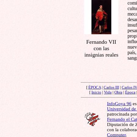
comi
cultu
meca
desa
insu
pesa
prop
Fernando VII
infl
nuev
con las
país,
insignias reales
sang
[
ÉPOCA
|
Carlos III
|
Carlos I
[
Inicio
|
Vida
|
Obra
|
Época
InfoGoya 96
es
Universidad de
patrocinada por
Fernando el Cat
Diputación de Z
con la colabor
Computer
.