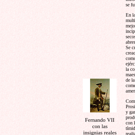
se f
En l
mult
mejo
incip
seco
abre
Se cr
creac
como
ejérc
la c
maest
de la
come
amer
Comp
Prosi
y ga
produ
Fernando VII
con 
con las
tími
insignias reales
reali