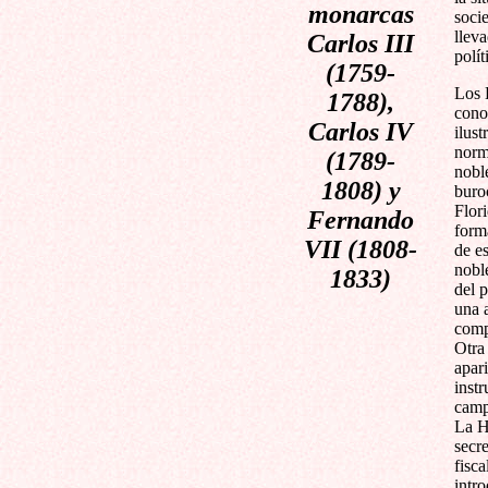
monarcas
socie
llev
Carlos III
polí
(1759-
Los 
1788),
cono
Carlos IV
ilus
norm
(1789-
noble
1808) y
buro
Flor
Fernando
forma
VII (1808-
de e
nobl
1833)
del 
una 
comp
Otra
apar
inst
camp
La H
secr
fisca
intr