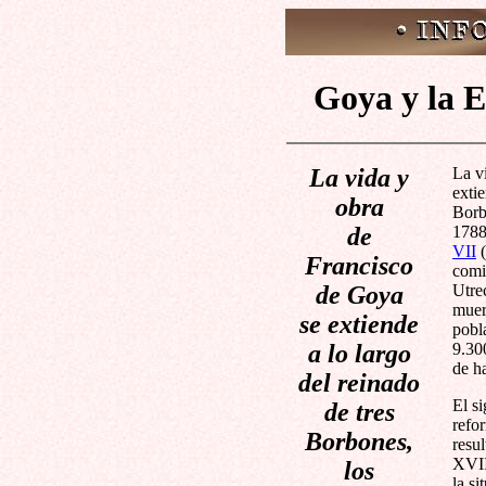
Goya y la E
La vida y
La v
extie
obra
Borb
de
1788
VII
(
Francisco
comi
de Goya
Utrec
muert
se extiende
pobl
a lo largo
9.30
de h
del reinado
El si
de tres
refo
Borbones,
resul
XVII
los
la si