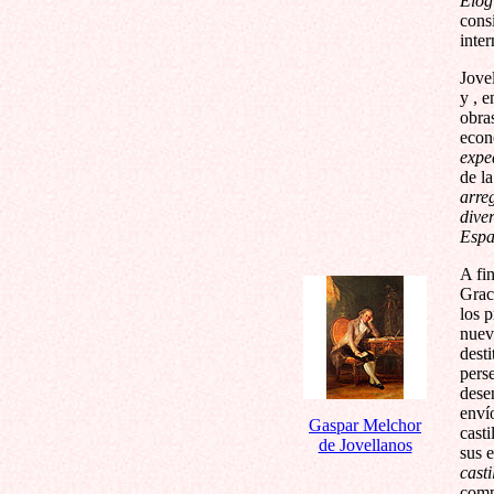
Elog
cons
inter
Jove
y , e
obra
econ
expe
de la
arreg
dive
Esp
A fi
Graci
los p
nueva
dest
perse
dese
enví
Gaspar Melchor
cast
de Jovellanos
sus 
casti
comp