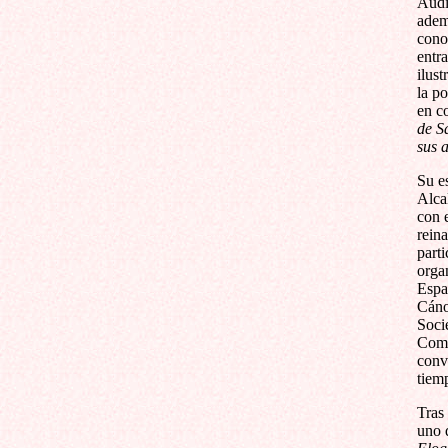
Audi
adem
cono
entr
ilust
la po
en c
de 
sus 
Su e
Alca
con e
rein
part
orga
Espa
Cáno
Soci
Come
conv
tiem
Tras 
uno 