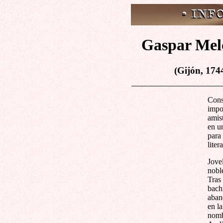
Gaspar Melc
(Gijón, 174
Cons
impor
amis
en u
para
liter
Jove
nobl
Tras
bach
aband
en l
nomb