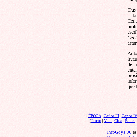
Tras
su la
Cent
prob
escr
Cent
astu
Auto
frec
de u
ente
prosí
infor
que h
[
ÉPOCA
|
Carlos III
|
Carlos I
[
Inicio
|
Vida
|
Obra
|
Época
InfoGoya 96
es