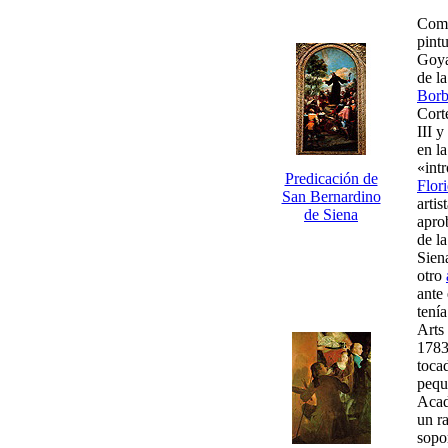
Como
pintu
Goya 
de l
Bor
Cort
III 
en l
«int
Predicación de
Flor
San Bernardino
artis
de Siena
apro
de l
Sien
otro
ante
tenía
Arts
1783
toca
peq
Acad
un r
sopo