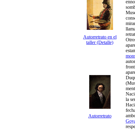
enno
somb
Muse
cons
mira
llam
retr
Autorretrato en el
Otro
taller (Detalle)
apar
esta
mons
auto
fron
apare
Duqu
(Mus
menti
Naci
la se
Haci
fecha
ambo
Autorretrato
Goya
resp