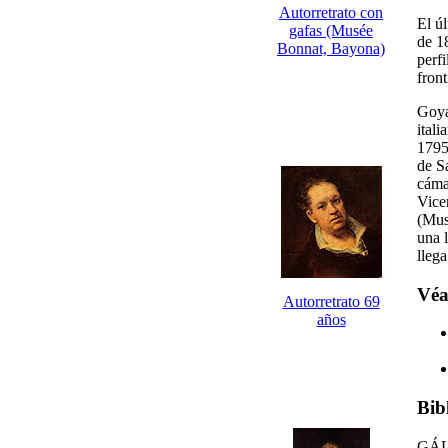
Autorretrato con
El ú
gafas (Musée
de 1
Bonnat, Bayona)
perfi
front
Goya
ital
1795
de S
cáma
Vice
(Mus
una 
llega
Véa
Autorretrato 69
años
Bib
GÁL