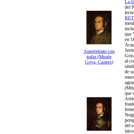
La f
del 
lect
RE
meni
incl
que 
en 18
Acad
Javie
Autorretrato con
Goya
gafas (Musée
al c
Goya, Castres)
simi
de s
muer
agra
(Min
que 
Arri
fond
feme
Negr
pers
del 
laico