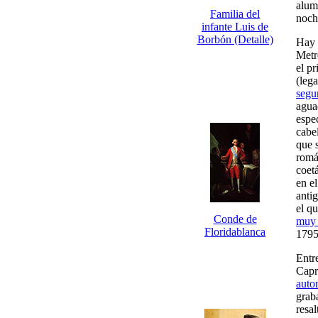
alum
Familia del
noch
infante Luis de
Borbón (Detalle)
Hay o
Metr
el p
(leg
segu
agua
espe
cabel
que 
romá
coet
en e
antig
el q
Conde de
muy 
Floridablanca
1795
Entr
Capr
autor
grab
resal