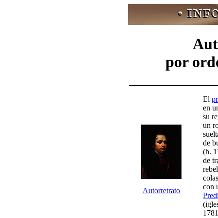
Aut
por ord
El
pr
en u
su re
un r
suel
de b
(h. 1
de tr
rebe
cola
con u
Autorretrato
Pred
(igl
1781