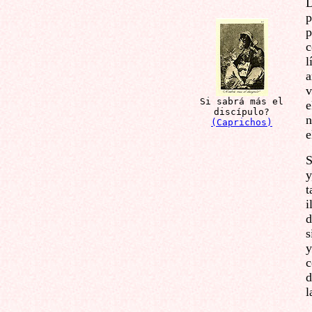
D
p
p
c
l
a
v
Si sabrá más el
e
discípulo?
n
(Caprichos)
e
S
y
t
i
d
s
y
c
d
l