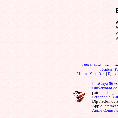
A
i
Z
A
[
OBRA
|
Evolución
|
Pint
Técnicas
|
Fu
[
Inicio
|
Vida
|
Obra
|
Época
InfoGoya 96
es
Universidad de
patrocinada por
Fernando el Cat
Diputación de 
Apple Internet
Apple Compute