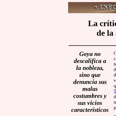
La críti
de la
Goya no
C
c
descalifica a
t
la nobleza,
d
sino que
d
v
denuncia sus
q
malas
T
costumbres y
d
sus vicios
m
p
característicos