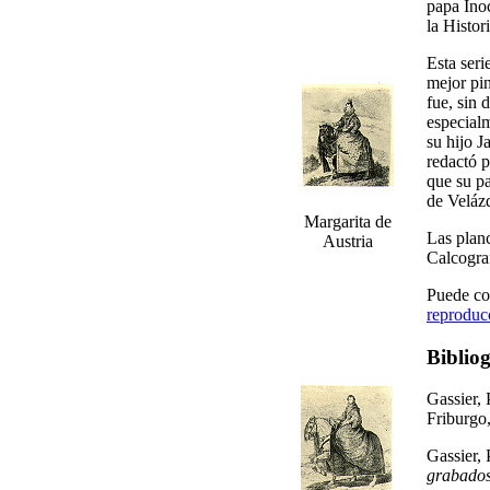
papa Inoc
la Histor
Esta seri
mejor pi
fue, sin 
especial
su hijo J
redactó 
que su p
de Veláz
Margarita de
Las planc
Austria
Calcogra
Puede con
reproduc
Bibliog
Gassier, 
Friburgo
Gassier, 
grabados