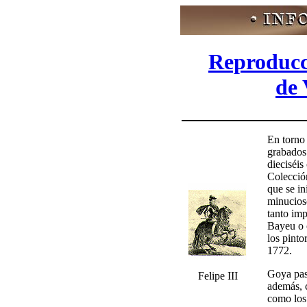
Reproducc
de 
En torno 
grabados.
dieciséis
Colección
que se in
minucioso
tanto im
Bayeu o 
los pinto
1772.
Goya pas
Felipe III
además, c
como los