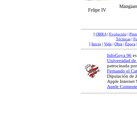
Mangiant
Felipe IV
[
OBRA
|
Evolución
|
Pint
Técnicas
|
Fu
[
Inicio
|
Vida
|
Obra
|
Época
InfoGoya 96
es
Universidad de
patrocinada por
Fernando el Cat
Diputación de 
Apple Internet
Apple Compute