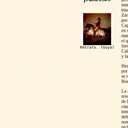
mar
tri
Zar
por
Cap
en 
man
el 
for
Retrato. (Goya)
Cal
y l
Hec
por
se 
Bor
La 
res
de 
ciu
tom
def
nom
rec