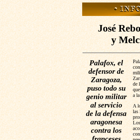
José Rebo
y Melc
Palafox, el
Pal
con
defensor de
mil
Zaragoza,
Zar
de 
puso todo su
que
genio militar
a l
al servicio
A l
las
de la defensa
pro
aragonesa
Los
aco
contra los
con
franceses
pre