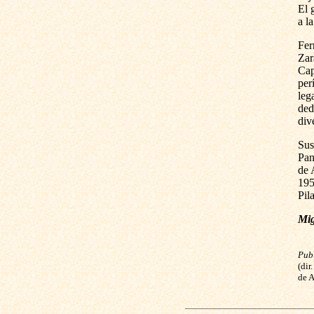
El 
a l
Fer
Zar
Cap
per
leg
ded
div
Sus
Pan
de 
195
Pila
Mig
Pub
(dir
de A