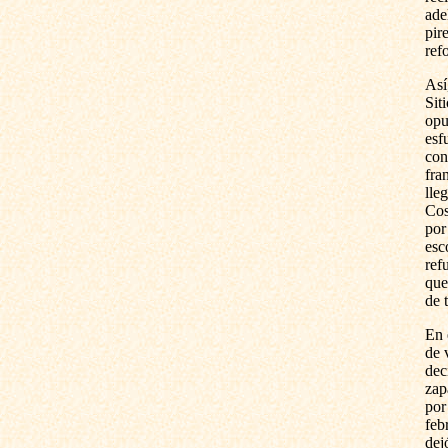
ade
pir
ref
Así
Sit
opu
esf
con
fra
lle
Cos
por
esc
ref
que
de 
En 
de 
dec
zap
por
feb
dej