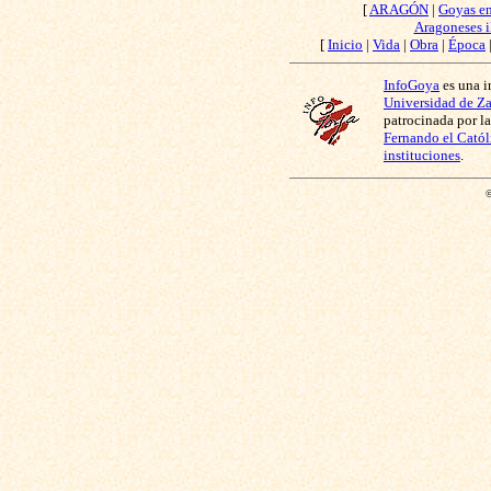
[
ARAGÓN
|
Goyas e
Aragoneses i
[
Inicio
|
Vida
|
Obra
|
Época
InfoGoya
es una i
Universidad de Z
patrocinada por l
Fernando el Catól
instituciones
.