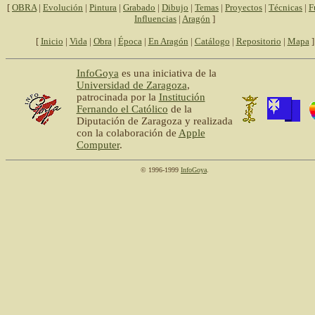
[
OBRA
|
Evolución
|
Pintura
|
Grabado
|
Dibujo
|
Temas
|
Proyectos
|
Técnicas
|
F
Influencias
|
Aragón
]
[
Inicio
|
Vida
|
Obra
|
Época
|
En Aragón
|
Catálogo
|
Repositorio
|
Mapa
]
InfoGoya
es una iniciativa de la
Universidad de Zaragoza
,
patrocinada por la
Institución
Fernando el Católico
de la
Diputación de Zaragoza y realizada
con la colaboración de
Apple
Computer
.
© 1996-1999
InfoGoya
.