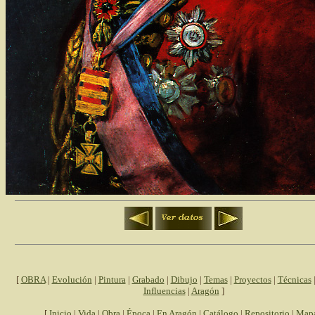
[
OBRA
|
Evolución
|
Pintura
|
Grabado
|
Dibujo
|
Temas
|
Proyectos
|
Técnicas
Influencias
|
Aragón
]
[
Inicio
|
Vida
|
Obra
|
Época
|
En Aragón
|
Catálogo
|
Repositorio
|
Map