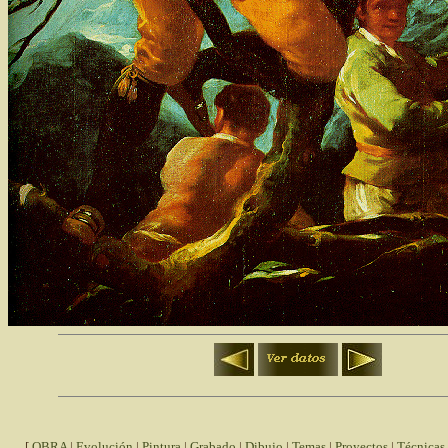
[
OBRA
|
Evolución
|
Pintura
|
Grabado
|
Dibujo
|
Temas
|
Proyectos
|
Técnicas