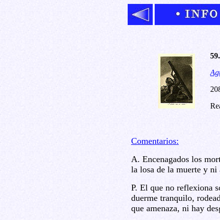
59
Agu
20
Rea
Comentarios:
A. Encenagados los morta
la losa de la muerte y ni
P. El que no reflexiona s
duerme tranquilo, rodead
que amenaza, ni hay desg