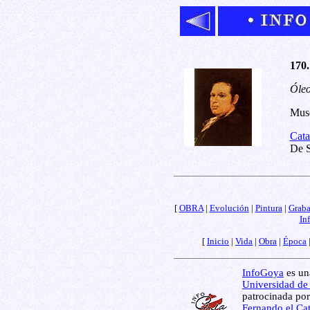
170.
Óleo
Musé
Cata
De S
[
OBRA
|
Evolución
|
Pintura
|
Grab
In
[
Inicio
|
Vida
|
Obra
|
Época
InfoGoya
es una
Universidad de
patrocinada por
Fernando el Cat