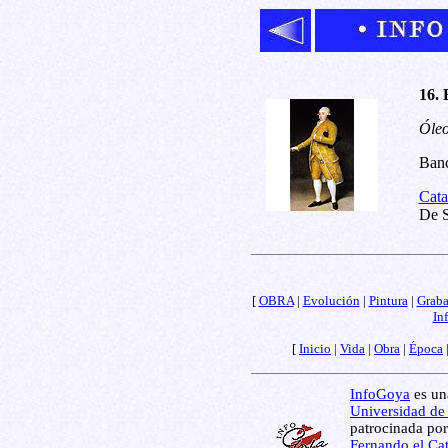
16. 
Óleo
Banc
Cata
De S
[
OBRA
|
Evolución
|
Pintura
|
Grab
In
[
Inicio
|
Vida
|
Obra
|
Época
InfoGoya
es una
Universidad de
patrocinada por
Fernando el Cat