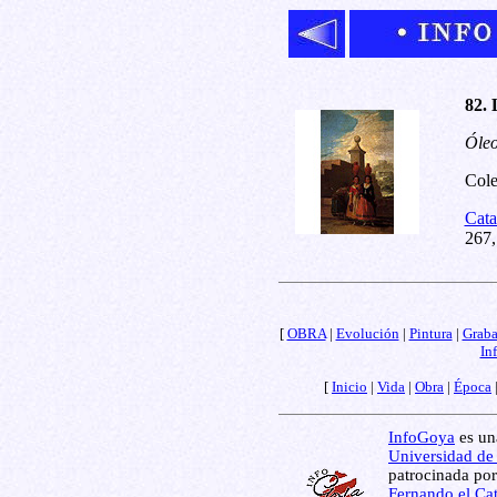
82. 
Óleo
Cole
Cata
267,
[
OBRA
|
Evolución
|
Pintura
|
Grab
In
[
Inicio
|
Vida
|
Obra
|
Época
InfoGoya
es una
Universidad de
patrocinada por
Fernando el Cat