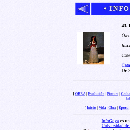
43. 
Óleo
Insc
Cole
Cata
De S
[
OBRA
|
Evolución
|
Pintura
|
Grab
In
[
Inicio
|
Vida
|
Obra
|
Época
InfoGoya
es una
Universidad de