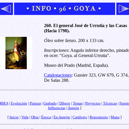
260. El general José de Urrutia y las Casas
(Hacia 1798).
Óleo sobre lienzo.
200 x 133 cm.
Inscripciones
: Angulo inferior derecho, pintad
en ocre: "Goya. al General-Urrutia".
Museo del Prado (Madrid, España).
Catalogaciones
: Gassier 323, GW 679, G 374,
De Salas 288.
OBRA
|
Evolución
|
Pintura
|
Grabado
|
Dibujo
|
Temas
|
Proyectos
|
Técnicas
|
Fuent
Influencias
|
Aragón
]
[
Inicio
|
Vida
|
Obra
|
Época
|
En Aragón
|
Catálogo
|
Repositorio
|
Mapa
]