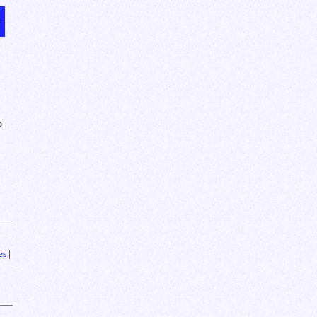
o
es
|