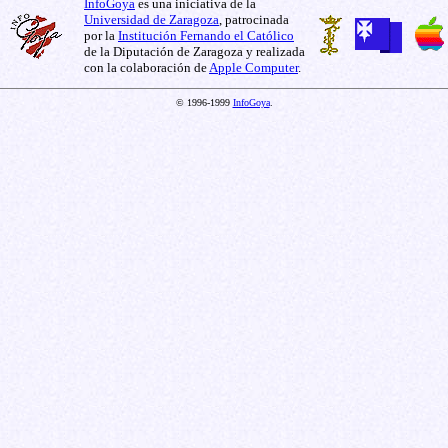
InfoGoya
es una iniciativa de la
Universidad de Zaragoza
, patrocinada
por la
Institución Fernando el Católico
de la Diputación de Zaragoza y realizada
con la colaboración de
Apple Computer
.
© 1996-1999
InfoGoya
.