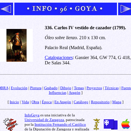
336. Carlos IV vestido de cazador (1799).
Óleo sobre lienzo.
210 x 130 cm.
Palacio Real (Madrid, España).
Catalogaciones
: Gassier 364, GW 774, G 418,
De Salas 344.
OBRA
|
Evolución
|
Pintura
|
Grabado
|
Dibujo
|
Temas
|
Proyectos
|
Técnicas
|
Fuent
Influencias
|
Aragón
]
[
Inicio
|
Vida
|
Obra
|
Época
|
En Aragón
|
Catálogo
|
Repositorio
|
Mapa
]
InfoGoya
es una iniciativa de la
Universidad de Zaragoza
, patrocinada
por la
Institución Fernando el Católico
de la Diputación de Zaragoza y realizada