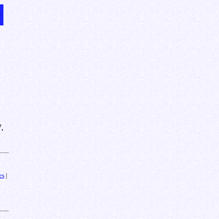
,
es
|