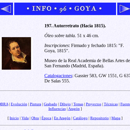
197. Autorretrato (Hacia 1815).
Óleo sobre tabla.
51 x 46 cm.
Inscripciones
: Firmado y fechado 1815: "F.
Goya, 1815".
Museo de la Real Academia de Bellas Artes de
San Fernando (Madrid, España).
Catalogaciones
: Gassier 583, GW 1551, G 637
De Salas 555.
OBRA
|
Evolución
|
Pintura
|
Grabado
|
Dibujo
|
Temas
|
Proyectos
|
Técnicas
|
Fuent
Influencias
|
Aragón
]
[
Inicio
|
Vida
|
Obra
|
Época
|
En Aragón
|
Catálogo
|
Repositorio
|
Mapa
]