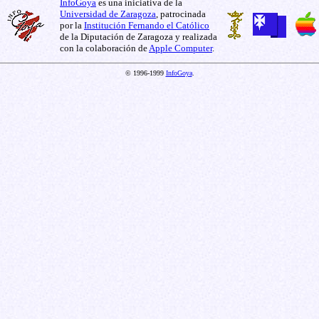
InfoGoya
es una iniciativa de la
Universidad de Zaragoza
, patrocinada
por la
Institución Fernando el Católico
de la Diputación de Zaragoza y realizada
con la colaboración de
Apple Computer
.
© 1996-1999
InfoGoya
.