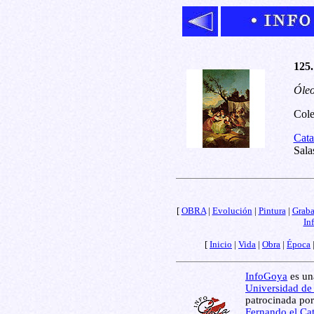
125.
Óleo
Cole
Cata
Sala
[
OBRA
|
Evolución
|
Pintura
|
Grab
In
[
Inicio
|
Vida
|
Obra
|
Época
InfoGoya
es una
Universidad de
patrocinada por
Fernando el Cat