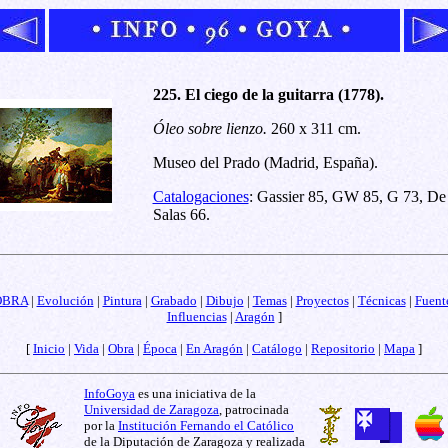
225. El ciego de la guitarra (1778).
Óleo sobre lienzo.
260 x 311 cm.
Museo del Prado (Madrid, España).
Catalogaciones
: Gassier 85, GW 85, G 73, De
Salas 66.
OBRA
|
Evolución
|
Pintura
|
Grabado
|
Dibujo
|
Temas
|
Proyectos
|
Técnicas
|
Fuent
Influencias
|
Aragón
]
[
Inicio
|
Vida
|
Obra
|
Época
|
En Aragón
|
Catálogo
|
Repositorio
|
Mapa
]
InfoGoya
es una iniciativa de la
Universidad de Zaragoza
, patrocinada
por la
Institución Fernando el Católico
de la Diputación de Zaragoza y realizada