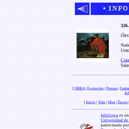
326.
Óleo
Nati
Unid
Cata
Sala
[
OBRA
|
Evolución
|
Pintura
|
Grab
In
[
Inicio
|
Vida
|
Obra
|
Época
InfoGoya
es una
Universidad de
patrocinada por