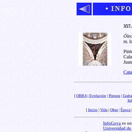
357.
Óleo
m. la
Pint
Cala
Juan
Cata
[
OBRA
|
Evolución
|
Pintura
|
Grab
In
[
Inicio
|
Vida
|
Obra
|
Época
InfoGoya
es una
Universidad de