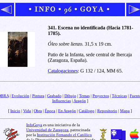
341. Escena no identificada (Hacia 1781-
1785).
Óleo sobre lienzo.
31,5 x 19 cm.
Patio de la Infanta, sede central de Ibercaja
(Zaragoza, España).
Catalogaciones
: G 132 / 124, MM 65.
OBRA
|
Evolución
|
Pintura
|
Grabado
|
Dibujo
|
Temas
|
Proyectos
|
Técnicas
|
Fuent
Influencias
|
Aragón
]
[
Inicio
|
Vida
|
Obra
|
Época
|
En Aragón
|
Catálogo
|
Repositorio
|
Mapa
]
InfoGoya
es una iniciativa de la
Universidad de Zaragoza
, patrocinada
por la
Institución Fernando el Católico
de la Diputación de Zaragoza y realizada