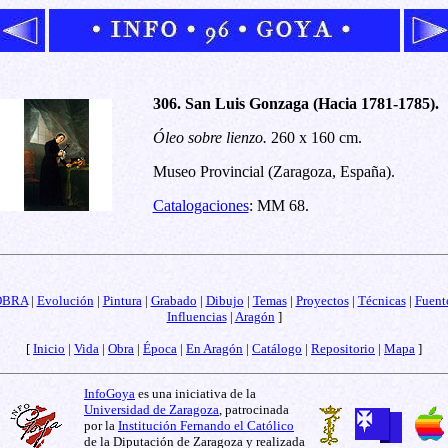
306. San Luis Gonzaga (Hacia 1781-1785).
Óleo sobre lienzo.
260 x 160 cm.
Museo Provincial (Zaragoza, España).
Catalogaciones
: MM 68.
OBRA
|
Evolución
|
Pintura
|
Grabado
|
Dibujo
|
Temas
|
Proyectos
|
Técnicas
|
Fuent
Influencias
|
Aragón
]
[
Inicio
|
Vida
|
Obra
|
Época
|
En Aragón
|
Catálogo
|
Repositorio
|
Mapa
]
InfoGoya
es una iniciativa de la
Universidad de Zaragoza
, patrocinada
por la
Institución Fernando el Católico
de la Diputación de Zaragoza y realizada