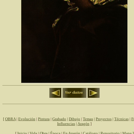
[
OBRA
|
Evolución
|
Pintura
|
Grabado
|
Dibujo
|
Temas
|
Proyectos
|
Técnicas
|
F
Influencias
|
Aragón
]
[
Inicio
|
Vida
|
Obra
|
Época
|
En Aragón
|
Catálogo
|
Repositorio
|
Mapa
]