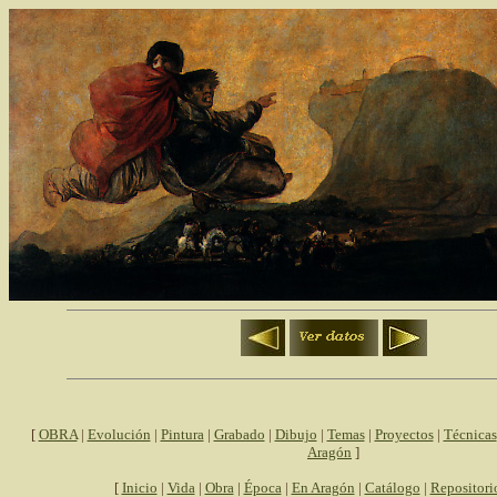
[
OBRA
|
Evolución
|
Pintura
|
Grabado
|
Dibujo
|
Temas
|
Proyectos
|
Técnicas
Aragón
]
[
Inicio
|
Vida
|
Obra
|
Época
|
En Aragón
|
Catálogo
|
Repositori