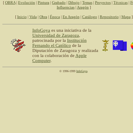
[
OBRA
|
Evolución
|
Pintura
|
Grabado
|
Dibujo
|
Temas
|
Proyectos
|
Técnicas
|
F
Influencias
|
Aragón
]
[
Inicio
|
Vida
|
Obra
|
Época
|
En Aragón
|
Catálogo
|
Repositorio
|
Mapa
]
InfoGoya
es una iniciativa de la
Universidad de Zaragoza
,
patrocinada por la
Institución
Fernando el Católico
de la
Diputación de Zaragoza y realizada
con la colaboración de
Apple
Computer
.
© 1996-1999
InfoGoya
.