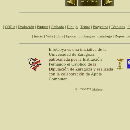
[
OBRA
|
Evolución
|
Pintura
|
Grabado
|
Dibujo
|
Temas
|
Proyectos
|
Técnicas
|
F
[
Inicio
|
Vida
|
Obra
|
Época
|
En Aragón
|
Catálogo
|
Repositor
InfoGoya
es una iniciativa de la
Universidad de Zaragoza
,
patrocinada por la
Institución
Fernando el Católico
de la
Diputación de Zaragoza y realizada
con la colaboración de
Apple
Computer
.
© 1996-1999
InfoGoya
.