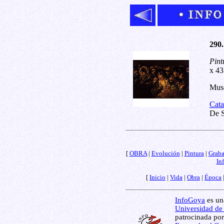
290.
Pint
x 43
Muse
Cata
De S
[
OBRA
|
Evolución
|
Pintura
|
Grab
In
[
Inicio
|
Vida
|
Obra
|
Época
InfoGoya
es una
Universidad de
patrocinada por