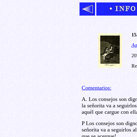
15
Ag
20
Re
Comentarios:
A. Los consejos son dign
la señorita va a seguirlo
aquél que cargue con ell
P Los consejos son digno
señorita va a seguirlos a
que se acerque!.