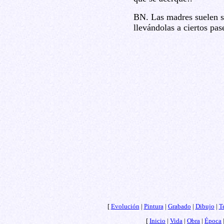
BN. Las madres suelen s
llevándolas a ciertos pas
[
Evolución
|
Pintura
|
Grabado
|
Dibujo
|
T
[
Inicio
|
Vida
|
Obra
|
Época