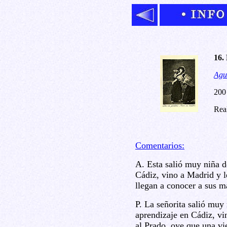
16.
Agua
200
Rea
Comentarios:
A. Esta salió muy niña de
Cádiz, vino a Madrid y l
llegan a conocer a sus m
P. La señorita salió muy 
aprendizaje en Cádiz, vin
al Prado, oye que una vi