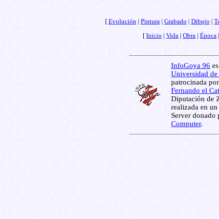
[
Evolución
|
Pintura
|
Grabado
|
Dibujo
|
T
[
Inicio
|
Vida
|
Obra
|
Época
InfoGoya 96
es
Universidad de
patrocinada por
Fernando el Ca
Diputación de 
realizada en un
Server donado 
Computer
.