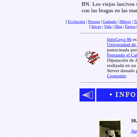
BN. Los viejos lascivos 
con las bragas en las ma
[
Evolución
|
Pintura
|
Grabado
|
Dibujo
|
T
[
Inicio
|
Vida
|
Obra
|
Época
InfoGoya 96
es
Universidad de
patrocinada por
Fernando el Ca
Diputación de 
realizada en un
Server donado 
Computer
.
10
Agu