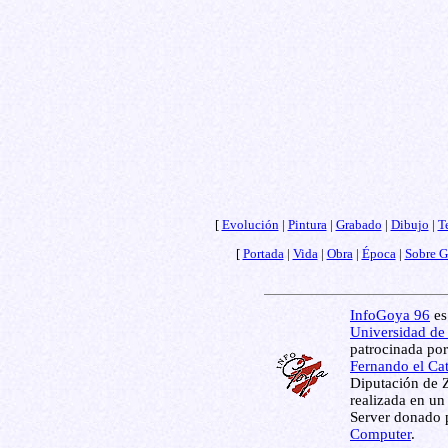
[
Evolución
|
Pintura
|
Grabado
|
Dibujo
|
T
[
Portada
|
Vida
|
Obra
|
Época
|
Sobre 
InfoGoya 96
es
Universidad de
patrocinada por
Fernando el Ca
Diputación de 
realizada en un
Server donado 
Computer
.