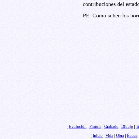
contribuciones del estad
PE. Como suben los borr
[
Evolución
|
Pintura
|
Grabado
|
Dibujo
|
T
[
Inicio
|
Vida
|
Obra
|
Época