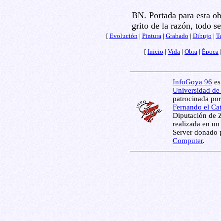
BN. Portada para esta o
grito de la razón, todo s
[
Evolución
|
Pintura
|
Grabado
|
Dibujo
|
T
[
Inicio
|
Vida
|
Obra
|
Época
InfoGoya 96
es
Universidad de
patrocinada por
Fernando el Ca
Diputación de 
realizada en un
Server donado 
Computer
.