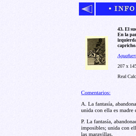
43. El s
En la par
izquierda
capricho
Aguafuert
207 x 14
Real Calc
Comentarios:
A. La fantasía, abandon
unida con ella es madre d
P. La fantasía, abandona
imposibles; unida con ell
las maravillas.