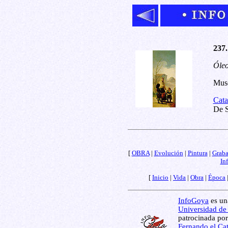
237.
Óleo
Muse
Cata
De S
[
OBRA
|
Evolución
|
Pintura
|
Grab
In
[
Inicio
|
Vida
|
Obra
|
Época
InfoGoya
es una
Universidad de
patrocinada por
Fernando el Cat