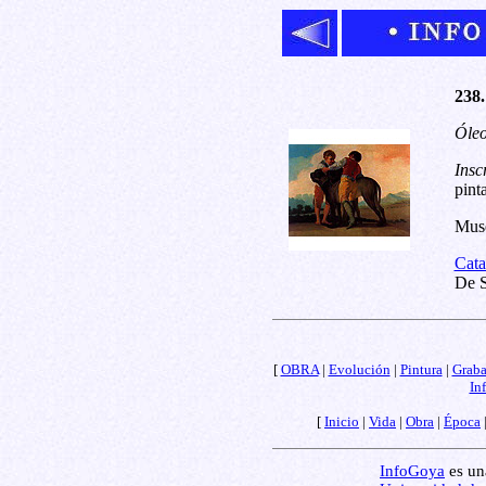
238.
Óleo
Insc
pint
Muse
Cata
De S
[
OBRA
|
Evolución
|
Pintura
|
Grab
In
[
Inicio
|
Vida
|
Obra
|
Época
InfoGoya
es una