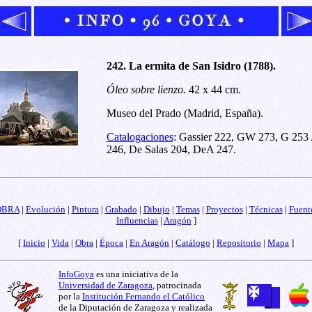
242. La ermita de San Isidro (1788).
Óleo sobre lienzo.
42 x 44 cm.
Museo del Prado (Madrid, España).
Catalogaciones
: Gassier 222, GW 273, G 253 
246, De Salas 204, DeA 247.
OBRA
|
Evolución
|
Pintura
|
Grabado
|
Dibujo
|
Temas
|
Proyectos
|
Técnicas
|
Fuent
Influencias
|
Aragón
]
[
Inicio
|
Vida
|
Obra
|
Época
|
En Aragón
|
Catálogo
|
Repositorio
|
Mapa
]
InfoGoya
es una iniciativa de la
Universidad de Zaragoza
, patrocinada
por la
Institución Fernando el Católico
de la Diputación de Zaragoza y realizada