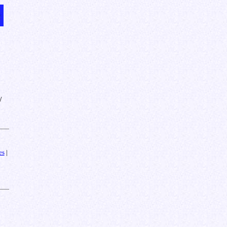
/
es
|