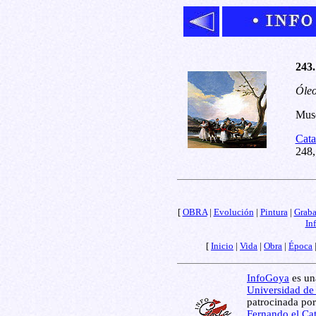
243.
Óleo
Muse
Cata
248,
[
OBRA
|
Evolución
|
Pintura
|
Grab
In
[
Inicio
|
Vida
|
Obra
|
Época
InfoGoya
es una
Universidad de
patrocinada por
Fernando el Cat