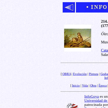
214.
(177
Óleo
Muse
Cata
Sala
[
OBRA
|
Evolución
|
Pintura
|
Grab
In
[
Inicio
|
Vida
|
Obra
|
Época
InfoGoya
es una
Universidad de
patrocinada por